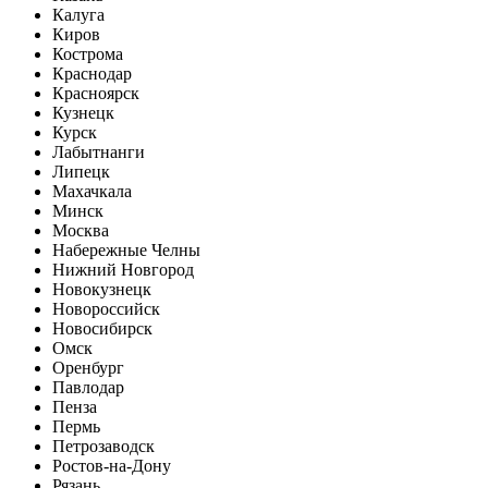
Калуга
Киров
Кострома
Краснодар
Красноярск
Кузнецк
Курск
Лабытнанги
Липецк
Махачкала
Минск
Москва
Набережные Челны
Нижний Новгород
Новокузнецк
Новороссийск
Новосибирск
Омск
Оренбург
Павлодар
Пенза
Пермь
Петрозаводск
Ростов-на-Дону
Рязань