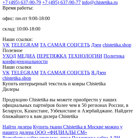
+7 (495) 637-90-79
+7 (495) 637-90-77
info@chistetika.ru
Время работы:
офис: пн-пт 9:00-18:00
склад: 10:00-18:00
Наши ссылки:
VK
TELEGRAM
ТА САМАЯ СОЦСЕТЬ
Дзен
chistetika.shop
Полезное
УХОД
МЕДИА
ПЕРЕТЯЖКА
ТЕХНОЛОГИИ
Политика
конфиденциальности
Наши ссылки
VK
TELEGRAM
ТА САМАЯ СОЦСЕТЬ
Я.Дзен
chistetika.shop
Купить интерьерный текстиль и ковры Chistetika
Дилеры
Продукцию Chistetika вы можете приобрести у наших
официальных партнёров более чем в 50 регионах России, в
Беларуси, Казахстане, Узбекистане и Азербайджане.
Найдите
ближайшего к вам дилера Chistetika
Найти дилера
Купить ткани Chistetika в Москве можно у
нашего дилера ООО «ФИЛИАЛЫ СМ»
Разработка сайта шульман_прод
Поддержка сайта АДН