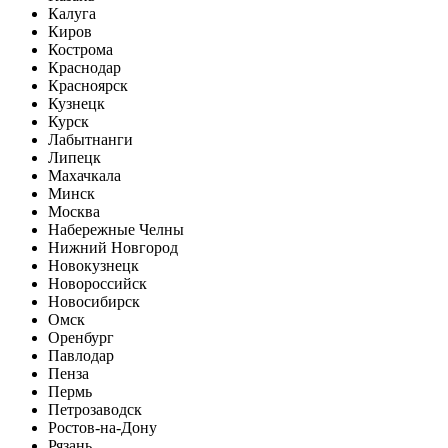
Калуга
Киров
Кострома
Краснодар
Красноярск
Кузнецк
Курск
Лабытнанги
Липецк
Махачкала
Минск
Москва
Набережные Челны
Нижний Новгород
Новокузнецк
Новороссийск
Новосибирск
Омск
Оренбург
Павлодар
Пенза
Пермь
Петрозаводск
Ростов-на-Дону
Рязань