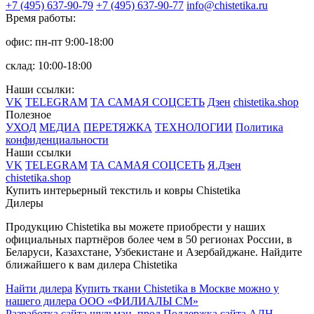
+7 (495) 637-90-79
+7 (495) 637-90-77
info@chistetika.ru
Время работы:
офис: пн-пт 9:00-18:00
склад: 10:00-18:00
Наши ссылки:
VK
TELEGRAM
ТА САМАЯ СОЦСЕТЬ
Дзен
chistetika.shop
Полезное
УХОД
МЕДИА
ПЕРЕТЯЖКА
ТЕХНОЛОГИИ
Политика
конфиденциальности
Наши ссылки
VK
TELEGRAM
ТА САМАЯ СОЦСЕТЬ
Я.Дзен
chistetika.shop
Купить интерьерный текстиль и ковры Chistetika
Дилеры
Продукцию Chistetika вы можете приобрести у наших
официальных партнёров более чем в 50 регионах России, в
Беларуси, Казахстане, Узбекистане и Азербайджане.
Найдите
ближайшего к вам дилера Chistetika
Найти дилера
Купить ткани Chistetika в Москве можно у
нашего дилера ООО «ФИЛИАЛЫ СМ»
Разработка сайта шульман_прод
Поддержка сайта АДН